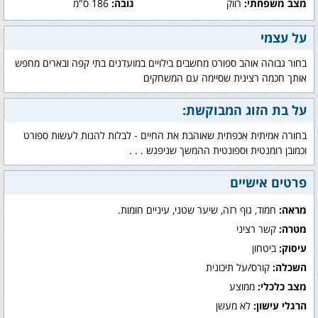
מצב משפחתי:
רווק
גובה:
186 ס"מ
על עצמי
בחור גבוהה אוהב ספורט מחשבים בילויים במועדנים בתי קפה ובארים מחפש
אותך חכמה רצינית שסיימה עם המשחקים
על בת הזוג המבוקשת:
בחורה אמיתית אכפתית שאוהבת את החיים - לבלות להנות לעשות ספורט
וכמובן רומנטית וספונטית ההמשך שניפגש . . .
פרטים אישיים
מראה:
חמוד, גוף רזה, שיער שטני, עיניים חומות.
מטרה:
קשר רציני
עיסוק:
ביטחון
השכלה:
קורס/על תיכונית
מצב כלכלי:
ממוצע
הרגלי עישון:
לא מעשן