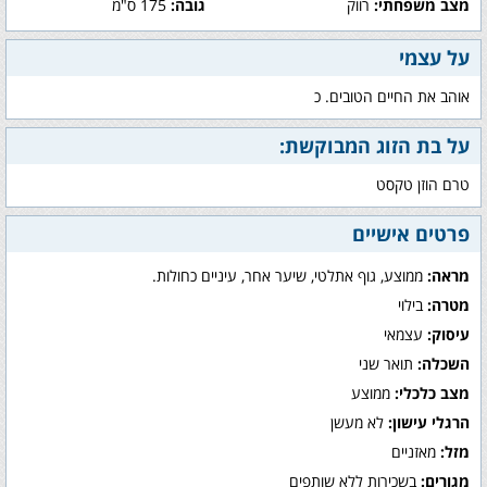
מצב משפחתי:
רווק
גובה:
175 ס"מ
על עצמי
אוהב את החיים הטובים. כ
על בת הזוג המבוקשת:
טרם הוזן טקסט
פרטים אישיים
מראה:
ממוצע, גוף אתלטי, שיער אחר, עיניים כחולות.
מטרה:
בילוי
עיסוק:
עצמאי
השכלה:
תואר שני
מצב כלכלי:
ממוצע
הרגלי עישון:
לא מעשן
מזל:
מאזניים
מגורים:
בשכירות ללא שותפים