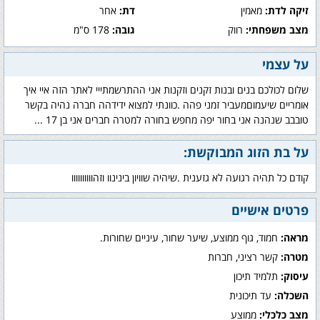
זיקה לדת:
מאמין
דת:
אחר
מצב משפחתי:
רווק
גובה:
178 ס"מ
על עצמי
שלום לכולכם בנים ובנות זקנים וזקנות אני ההתרשמתייי לאתר הזה איי איך
אומריים שיעמוםמעביר זמני פהה .כוונתי למצוא ידידהה חברה נהיה בקשר
טובבב שנהנה אני בחור יפה מחפש בחורה למטרה חברים אני בן 17 ...
על בת הזוג המבוקשת:
קודם כל תהיה רגועה לא גזענית .שיהיה שוויון בינינוו וזהוווווווווו
פרטים אישיים
מראה:
חמוד, גוף ממוצע, שיער שחור, עיניים שחורות.
מטרה:
קשר רציני, חברות
עיסוק:
תלמיד תיכון
השכלה:
עד תיכונית
מצב כלכלי:
ממוצע