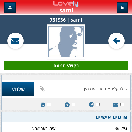
sami
sami‏ | 731936
בקש/י תמונה
פרטים אישיים
גיל:
36
עיר:
באר שבע