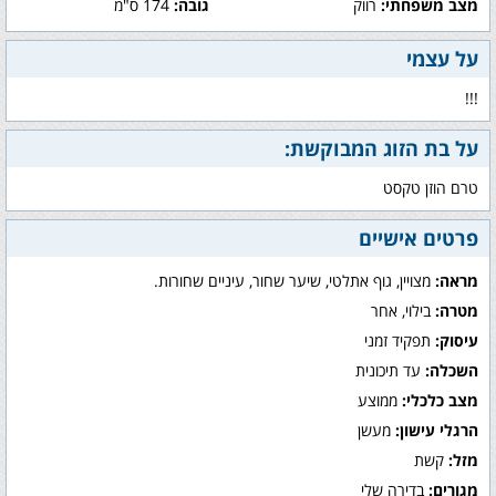
מצב משפחתי:
רווק
גובה:
174 ס"מ
על עצמי
!!!
על בת הזוג המבוקשת:
טרם הוזן טקסט
פרטים אישיים
מראה:
מצויין, גוף אתלטי, שיער שחור, עיניים שחורות.
מטרה:
בילוי, אחר
עיסוק:
תפקיד זמני
השכלה:
עד תיכונית
מצב כלכלי:
ממוצע
הרגלי עישון:
מעשן
מזל:
קשת
מגורים:
בדירה שלי