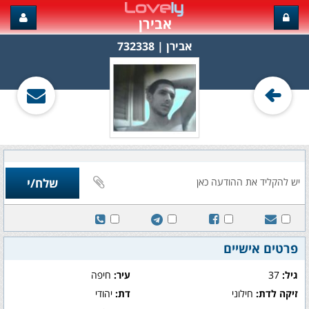
אבירן
אבירן‏ | 732338
פרטים אישיים
גיל:
37
עיר:
חיפה
זיקה לדת:
חילוני
דת:
יהודי