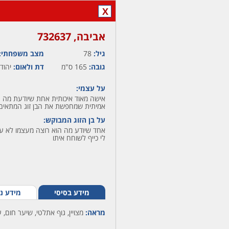
X
אביבה,‏ 732637
גיל:
78
מצב משפחתי:
גובה:
165 ס"מ
דת ולאום:
יהודי
על עצמי:
אישה מאוד איכותית אחת שיודעת מה הי
אמיתית שמחפשת את הבן זוג המתאים
על בן הזוג המבוקש:
אחד שיודע מה הוא רוצה מעצמו לא עו
לי כייף לשוחח איתו
מידע בסיסי
מידע נ
מראה:
מצויין, גוף אתלטי, שיער חום, ע