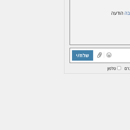
בה
הודעה
שלח/י
רם
טלפון