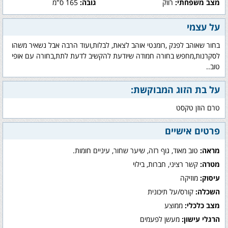
מצב משפחתי:
רווק
גובה:
165 ס"מ
על עצמי
בחור שאוהב לפנק ,רומנטי אוהב לצאת, לבלות,ועוד הרבה אבל נשאיר משהו
לסקרנות,מחפש בחורה חמודה שיודעת להקשיב לדעת לתת,בחורה עם אופי
טוב..
על בת הזוג המבוקשת:
טרם הוזן טקסט
פרטים אישיים
מראה:
טוב מאוד, גוף רזה, שיער שחור, עיניים חומות.
מטרה:
קשר רציני, חברות, בילוי
עיסוק:
מוזיקה
השכלה:
קורס/על תיכונית
מצב כלכלי:
ממוצע
הרגלי עישון:
מעשן לפעמים