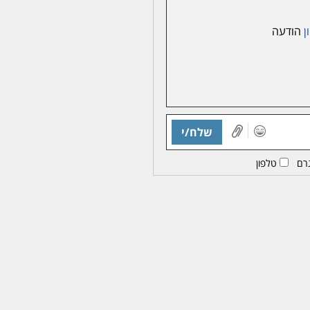
ן
הודעה
שלח/י
רם
טלפון