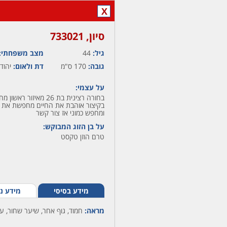
X
סיון,‏ 733021
גיל:
44
מצב משפחתי:
גובה:
170 ס"מ
דת ולאום:
יהודי
על עצמי:
בחורה רצינית בת 26 מא
בקיצור אוהבת את החיים מחפשת את ה
ומחפש כמוני אז צור קשר
על בן הזוג המבוקש:
טרם הוזן טקסט
מידע בסיסי
מידע נ
מראה:
חמוד, גוף אחר, שיער שחור, עינ