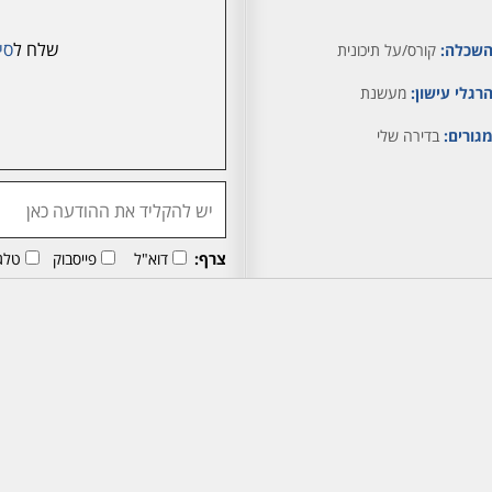
שלח ל
סיו
שכלה:
קורס/על תיכונית
רגלי עישון:
מעשנת
גורים:
בדירה שלי
צרף:
דוא"ל
פייסבוק
טלג