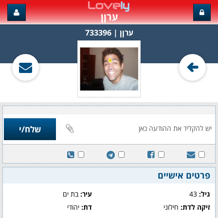
ערןן
ערןן‏ | 733396
פרטים אישיים
גיל:
43
עיר:
בת ים
זיקה לדת:
חילוני
דת:
יהודי