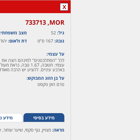
X
MOR,‏ 733713
גיל:
52
מצב משפחתי:
גובה:
167 ס"מ
דת ולאום:
יהודי
על עצמי:
לכל "הסתלבטנים" למינהם רוצה את ג
עצמי: חטובה, 1.67 גובה
בארבע עיניים. להציע יש הרבה מאודד
על בן הזוג המבוקש:
טרם הוזן טקסט
מידע בסיסי
מידע נ
מראה:
מצויין, גוף סקסי, שיער שחור, 