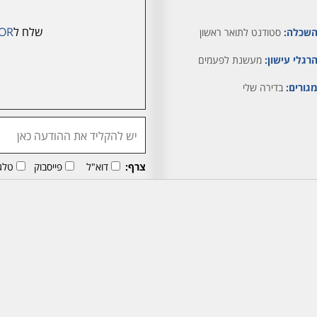
שלח ל
OR
שכלה:
סטודנט לתואר ראשון
רגלי עישון:
מעשנת לפעמים
גורים:
בדירה שלי
צרף:
דוא"ל
פייסבוק
טלג