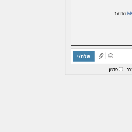
M
הודעה
שלח/י
רם
טלפון