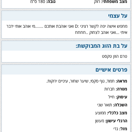
מצב משפחתי:
רווק
גובה:
180 ס"מ
על עצמי
מחפש אישה יפה לקשר רציני :D ואני אוהבת אותכם .......מי אוהב אותי ידבר
איתי ...ואני אוהב לצחוק ..חחחח
על בת הזוג המבוקשת:
טרם הוזן טקסט
פרטים אישיים
מראה:
חמוד, גוף סקסי, שיער שחור, עיניים ירוקות.
מטרה:
חברות
עיסוק:
חייל
השכלה:
תואר שני
מצב כלכלי:
ממוצע
הרגלי עישון:
מעשן
מזל:
גדי