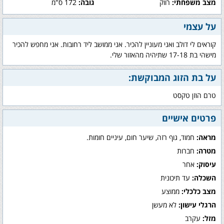
מצב משפחתי:
רווק
גובה:
172 ס"מ
על עצמי
קוראים לי דולב ואני מעוניין להכיר. אני ממושב ליד רחובות. אני מחפש להכיר
מישהי בת 17-18 שתיהיה מהאזור שלי.
על בת הזוג המבוקשת:
טרם הוזן טקסט
פרטים אישיים
מראה:
חמוד, גוף רזה, שיער חום, עיניים חומות.
מטרה:
חברות
עיסוק:
אחר
השכלה:
עד תיכונית
מצב כלכלי:
ממוצע
הרגלי עישון:
לא מעשן
מזל:
עקרב