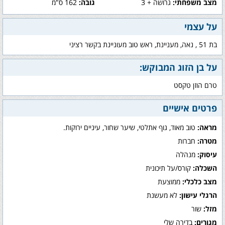
מצב משפחתי:
גרושה + 3
גובה:
162 ס"מ
על עצמי
בת 51 , נאה, מעניינת, ראש טוב מעוניינת בקשר רציני
על בן הזוג המבוקש:
טרם הוזן טקסט
פרטים אישיים
מראה:
טוב מאוד, גוף אתלטי, שיער שחור, עיניים ירוקות.
מטרה:
חברות
עיסוק:
מנהלה
השכלה:
קורס/על תיכונית
מצב כלכלי:
ממוצעת
הרגלי עישון:
לא מעשנת
מזל:
שור
מגורים:
בדירה שלי