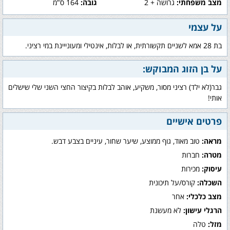
מצב משפחתי:
גרושה + 2
גובה:
164 ס"מ
על עצמי
בת 28 אמא לשניים תקשורתית, או לבלות, אינטילי ומעונייינת במי רציני.
על בן הזוג המבוקש:
גבר(לא ילד) רציני מסור, משקיע, אוהב לבלות בקיצור החצי השני שלי שישלים
אותי!
פרטים אישיים
מראה:
טוב מאוד, גוף ממוצע, שיער שחור, עיניים בצבע דבש.
מטרה:
חברות
עיסוק:
מכירות
השכלה:
קורס/על תיכונית
מצב כלכלי:
אחר
הרגלי עישון:
לא מעשנת
מזל:
טלה