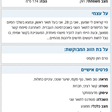
מצב משפחתי:
רווק
גובה:
174 ס"מ
על עצמי
היי קוראים לי שמעון , ואני בן 28. אני בעל תואר ראשון, ונמצא בשלבי הסיום
של הלימודים לתואר השני באוניברסיטה העברית. לאחרונה סיימתי קשר
ממושך, וכעת הייתי רוצה להכיר מישהי מיוחדת, המעוניינת בקשר אמיתי, בו
נוכל לחוות ריגושים חדשים וליהנות מהחיים...
על בת הזוג המבוקשת:
טרם הוזן טקסט
פרטים אישיים
מראה:
טוב מאוד, גוף סקסי, שיער שטני, עיניים כחולות.
מטרה:
קשר רציני, חברות
עיסוק:
מדע/מחקר
השכלה:
סטודנט לתואר שני
מצב כלכלי:
ממוצע