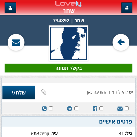
שחר
שחר‏ | 734892
בקש/י תמונה
פרטים אישיים
גיל:
41
עיר:
קריית אתא