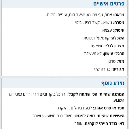
פרטים אישיים
מראה:
אחר, גוף ממוצע, שיער חום, עיניים ירוקות.
מטרה:
נישואין, קשר רציני, בילוי
עיסוק:
עצמאי
השכלה:
קורס/על תיכונית
מצב כלכלי:
ממוצעת
הרגלי עישון:
לא מעשנת
מזל:
סרטן
מגורים:
בדירה שלי
מידע נוסף
המתנה שהייתי הכי שמחה לקבל:
ורד כל בוקר וביום ו' זר ורדים כמניין ימי
השבוע
ספר או סרט אהוב:
לגעת ביהלום , היוקרה
האישיות שהייתי רוצה לפגוש:
מיוחד כנה משעשע ואוהב
לאי בודד הייתי לוקח/ת:
אותך