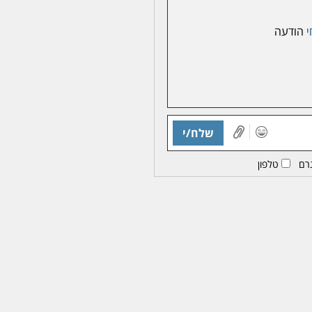
י
הודעה
שלח/י
רם
טלפון