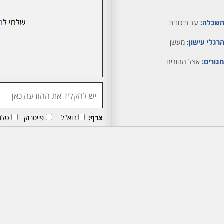
שלחי ל
ח
שכלה:
עד תיכונית
רגלי עישון:
מעשן
גורים:
אצל ההורים
צרף:
דוא"ל
פייסבוק
טלג