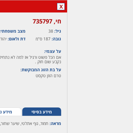
X
חי,‏ 735797
גיל:
38
מצב משפחתי:
גובה:
187 ס"מ
דת ולאום:
יהודי
על עצמי:
אם הכל פשוט ורגיל אז למה לא נתחיל
נקבע שום חוק .
על בת הזוג המבוקשת:
טרם הוזן טקסט
מידע בסיסי
מידע נ
מראה:
חמוד, גוף אתלטי, שיער שחור, 