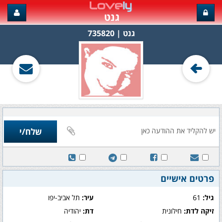
גנט
גנט‏ | 735820
פרטים אישיים
גיל:
61
עיר:
תל אביב-יפו
זיקה לדת:
חילונית
דת:
יהודיה