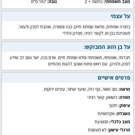
מצב משפחתי:
גרושה + 2
גובה:
167 ס"מ
על עצמי
בחורה אמיתית, מלאת שמחת חיים, כנה ומסורה, אוהבת לפנק ולעזור,
מעוניינת בבן זוג לקשר רציני, מפרגן והדדי
על בן הזוג המבוקש:
חברותי, אופטימי, משפחתי ומלא שמחת חיים. אדם כנה, ישר וטוב לב שידע
לפנק ולפרגן. עם ראש פתוח ואוהב להנות מהחיים
פרטים אישיים
מראה:
טוב מאוד, גוף רזה, שיער שחור, עיניים ירוקות.
מטרה:
נישואין, קשר רציני
עיסוק:
חינוך
השכלה:
אקדמאי/ת
מצב כלכלי:
ממוצעת
הרגלי עישון:
לא מעשנת