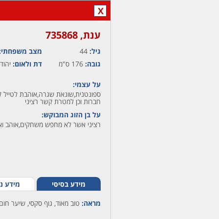
X
ענת,‏ 735868
גיל:
44
מצב משפחתי:
גובה:
176 ס"מ
דת ולאום:
יהודי
על עצמי:
ספונטנית,שונאת שגרה,אוהבת לטייל 
חברות וכן למטרת קשר רציני
על בן הזוג המבוקש:
רציני אשר לא מחפש משחקים,אוהב ואכ
מידע בסיסי
מידע נ
מראה:
טוב מאוד, גוף סקסי, שיער חום,