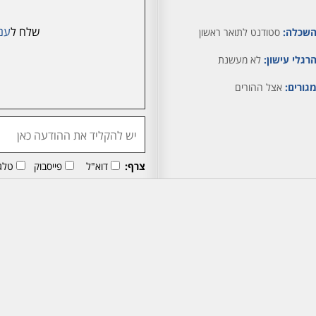
שלח ל
ענ
שכלה:
סטודנט לתואר ראשון
רגלי עישון:
לא מעשנת
גורים:
אצל ההורים
צרף:
דוא"ל
פייסבוק
טלג