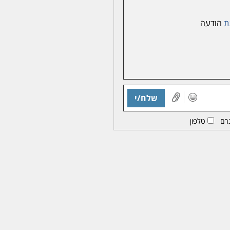
ת
הודעה
שלח/י
רם
טלפון