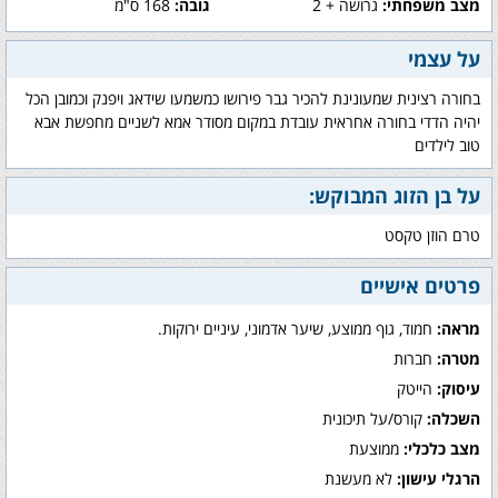
מצב משפחתי:
גרושה + 2
גובה:
168 ס"מ
על עצמי
בחורה רצינית שמעונינת להכיר גבר פירושו כמשמעו שידאג ויפנק וכמובן הכל
יהיה הדדי בחורה אחראית עובדת במקום מסודר אמא לשניים מחפשת אבא
טוב לילדים
על בן הזוג המבוקש:
טרם הוזן טקסט
פרטים אישיים
מראה:
חמוד, גוף ממוצע, שיער אדמוני, עיניים ירוקות.
מטרה:
חברות
עיסוק:
הייטק
השכלה:
קורס/על תיכונית
מצב כלכלי:
ממוצעת
הרגלי עישון:
לא מעשנת