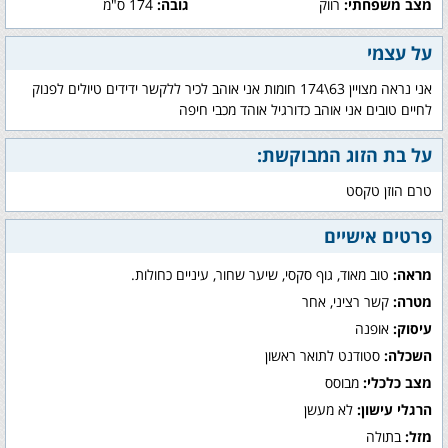
מצב משפחתי:
רווק
גובה:
174 ס"מ
על עצמי
אני נראה מצויין 63\174 חומות אני אוהב לכיר ללקשר ידידים טיולים לפנוק
לחיים טובים אני אוהב כדורגיל אוהד מכבי חיפה
על בת הזוג המבוקשת:
טרם הוזן טקסט
פרטים אישיים
מראה:
טוב מאוד, גוף סקסי, שיער שחור, עיניים כחולות.
מטרה:
קשר רציני, אחר
עיסוק:
אופנה
השכלה:
סטודנט לתואר ראשון
מצב כלכלי:
מבוסס
הרגלי עישון:
לא מעשן
מזל:
בתולה