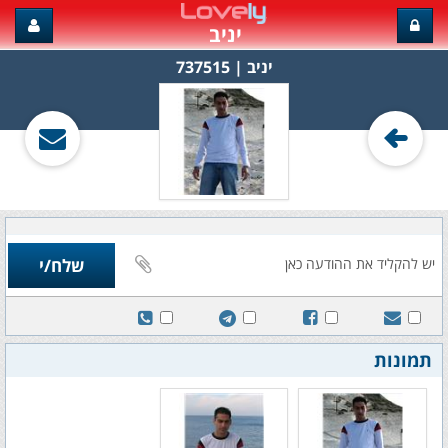
יניב
יניב‏ | 737515
תמונות