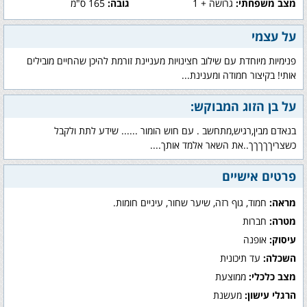
מצב משפחתי:
גרושה + 1
גובה:
165 ס"מ
על עצמי
פנימיות מיוחדת עם שילוב חצינויות מעניינת זורמת להיכן שהחיים מובילים
אותי! בקיצור חמודה ומענינת...
על בן הזוג המבוקש:
בנאדם מבין,רגיש,מתחשב . עם חוש הומור ...... שידע לתת ולקבל
כשצריךךךךך..את השאר אלמד אותך....
פרטים אישיים
מראה:
חמוד, גוף רזה, שיער שחור, עיניים חומות.
מטרה:
חברות
עיסוק:
אופנה
השכלה:
עד תיכונית
מצב כלכלי:
ממוצעת
הרגלי עישון:
מעשנת