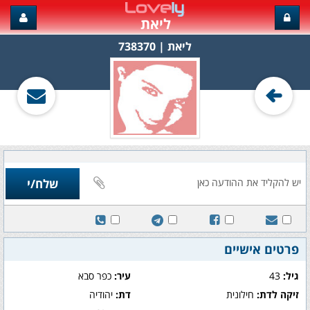
ליאת
ליאת‏ | 738370
פרטים אישיים
גיל:
43
עיר:
כפר סבא
זיקה לדת:
חילונית
דת:
יהודיה