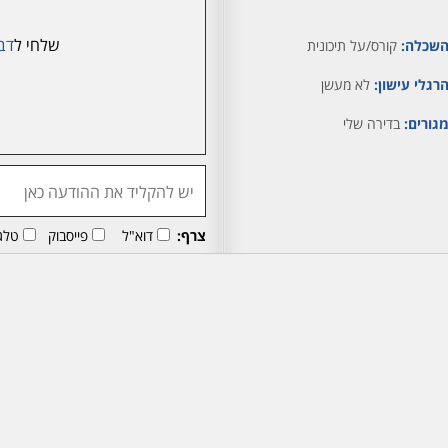
שלחי ל
דב
שכלה:
קורס/על תיכונית
רגלי עישון:
לא מעשן
גורים:
בדירה שלי
צרף:
דוא"ל
פייסבוק
טלג