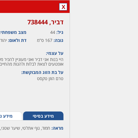
X
דביר,‏ 738444
גיל:
44
מצב משפחתי:
גובה:
167 ס"מ
דת ולאום:
יהודי
על עצמי:
היי בנות אני דביר ואני מעוניין להכיר 
אופנועים לצאת לבלות ולהנות מהחיים.
על בת הזוג המבוקשת:
טרם הוזן טקסט
מידע בסיסי
מידע נ
מראה:
חמוד, גוף אתלטי, שיער שטני, 