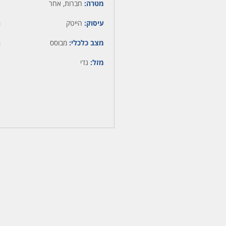
מטרה:
חברות, אחר
עיסוק:
הייטק
ה
מצב כלכלי:
מבוסס
ה
מזל:
גדי
מ