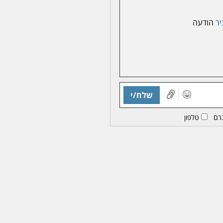
יר
הודעה
שלח/י
רם
טלפון