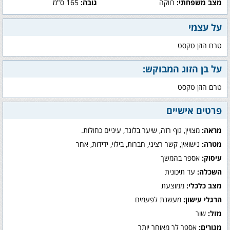
מצב משפחתי:
רווקה
גובה:
165 ס"מ
על עצמי
טרם הוזן טקסט
על בן הזוג המבוקש:
טרם הוזן טקסט
פרטים אישיים
מראה:
מצויין, גוף רזה, שיער בלונד, עיניים כחולות.
מטרה:
נישואין, קשר רציני, חברות, בילוי, ידידות, אחר
עיסוק:
אספר בהמשך
השכלה:
עד תיכונית
מצב כלכלי:
ממוצעת
הרגלי עישון:
מעשנת לפעמים
מזל:
שור
מגורים:
אספר לך מאוחר יותר