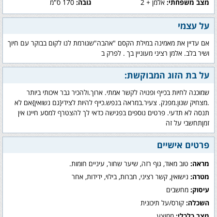
מצב משפחתי:
אלמן + 2
גובה:
170 ס"מ
על עצמי
אם עדיין את מאמינה במילת הקסם "אהבה"שגורמת לנו לקום בבוקר עם חיוך
ושיר בלב. אלמן רציני מעוניין בך . לפרק ב
על בת הזוג המבוקשת:
שמוכנה לחיות בכייף ופנויה לקשר אמתי. ארוך.ולהכיר גבר איכותי ביותר
.מצחיק שנון.מפנק. צעיר.במראה בנפש.כייף להיות לצידי{גם נשואין}אם לא
תנסה לא תדעי. פרטים נוספים בפגישה כדאי לך להצטרף למסע חיינו אין
זמןתחשבי על זה
פרטים אישיים
מראה:
טוב מאוד, גוף רזה, שיער שחור, עיניים חומות.
מטרה:
נישואין, קשר רציני, חברות, בילוי, ידידות, אחר
עיסוק:
מחשבים
השכלה:
קורס/על תיכונית
מצב כלכלי:
ממוצע