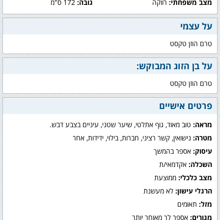
מצב משפחתי:
רווקה
גובה:
172 ס"מ
על עצמי
טרם הוזן טקסט
על בן הזוג המבוקש:
טרם הוזן טקסט
פרטים אישיים
מראה:
טוב מאוד, גוף אתלטי, שיער שטני, עיניים בצבע דבש.
מטרה:
נישואין, קשר רציני, חברות, בילוי, ידידות, אחר
עיסוק:
אספר בהמשך
השכלה:
אקדמאי/ת
מצב כלכלי:
ממוצעת
הרגלי עישון:
לא מעשנת
מזל:
תאומים
מגורים:
אספר לך מאוחר יותר