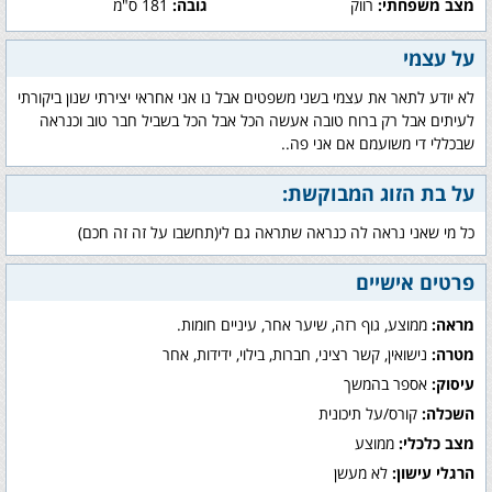
מצב משפחתי:
רווק
גובה:
181 ס"מ
על עצמי
לא יודע לתאר את עצמי בשני משפטים אבל נו אני אחראי יצירתי שנון ביקורתי
לעיתים אבל רק ברוח טובה אעשה הכל אבל הכל בשביל חבר טוב וכנראה
שבכללי די משועמם אם אני פה..
על בת הזוג המבוקשת:
כל מי שאני נראה לה כנראה שתראה גם לי(תחשבו על זה זה חכם)
פרטים אישיים
מראה:
ממוצע, גוף רזה, שיער אחר, עיניים חומות.
מטרה:
נישואין, קשר רציני, חברות, בילוי, ידידות, אחר
עיסוק:
אספר בהמשך
השכלה:
קורס/על תיכונית
מצב כלכלי:
ממוצע
הרגלי עישון:
לא מעשן