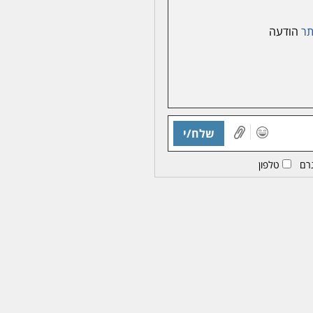
ר
הודעה
שלח/י
רם
טלפון