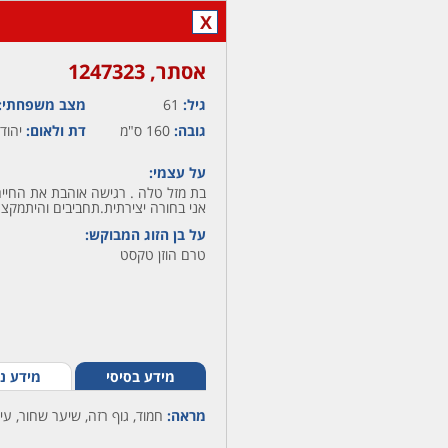
X
אסתר,‏ 1247323
גיל:
61
מצב משפחתי:
גובה:
160 ס"מ
דת ולאום:
יהודי
על עצמי:
בת מזל טלה . רגישה אוהבת את החיי
אני בחורה יצירתית.תחביבים והיתמקצ
על בן הזוג המבוקש:
טרם הוזן טקסט
מידע בסיסי
מידע נ
מראה:
חמוד, גוף רזה, שיער שחור, עינ