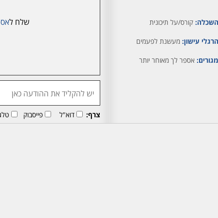
שלח ל
אסת
שכלה:
קורס/על תיכונית
רגלי עישון:
מעשנת לפעמים
גורים:
אספר לך מאוחר יותר
צרף:
דוא"ל
פייסבוק
טלג