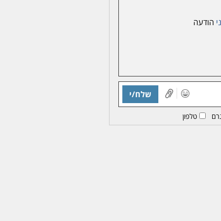
י
הודעה
שלח/י
רם
טלפון