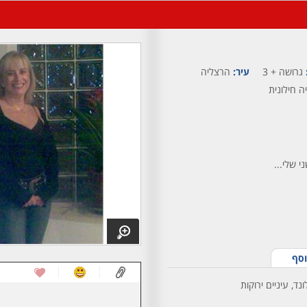
גרושה + 3
עיר:
הרצליה
ה חילונית
י שלי...
וסף
נד, עיניים ירוקות