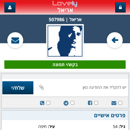
אריאל
אריאל‏ | 507986
בקש/י תמונה
פרטים אישיים
גיל:
54
עיר:
חיפה