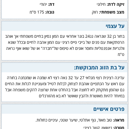
זיקה לדת:
חילוני
דת:
יהודי
מצב משפחתי:
רווק
גובה:
175 ס"מ
על עצמי
בחור בן 32 שנראה גג24 בוגר אחראי עם המון נסיון בחיים משפחתי אך אוהב
הרפתקאות עם פנים של בייבי פייס רציני עם המון אהבה לחיים ובכלל שונא
וולגריות אנפנטליות וחוסר אונים לא טיפוס של"חברה" או של שואו אוף נראה
ט"מ
על בת הזוג המבוקשת:
עדינה רצינית רצוי מגלאי 27 עד 32 נאה רצוי לא שמנה או שמנמנה בחורה
עם ראש על הכתפיים אוהבת לצחוק לבלות לטייל ומעוניינת לגלות את החיים
גם שהזמן מתקתק לא לחוצה אבל בהחלט אחת שרוצה להקים משפחה אבל
במיוחד להיות מאושרת ולהבין שאושר לא בא מהזורנלים
פרטים אישיים
מראה:
טוב מאוד, גוף אתלטי, שיער שטני, עיניים כחולות.
מטרה:
נישואין, קשר רציני