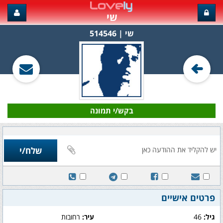
שי
שי‏ | 514546
בקש/י תמונה
פרטים אישיים
גיל:
46
עיר:
רחובות