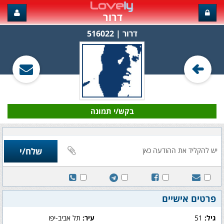
דרור
דרור‏ | 516022
בקש/י תמונה
פרטים אישיים
גיל:
51
עיר:
תל אביב-יפו