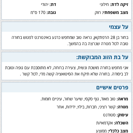
זיקה לדת:
חילוני
דת:
יהודי
מצב משפחתי:
רווק
גובה:
170 ס"מ
על עצמי
בחור בן 28 הרפתקאן, נראה טוב שמחפש כרגע באינטרנט לפגוש בחורה
טובה לכול מטרה שנרצה בה בהמשך.
על בת הזוג המבוקשת:
אני מחפש בחורה מושכת ונשית, צעירה ברוחה, לא מתוסבכת עם גופה וטובת
לב ביסודה. בחורה שלא תיקח את הסיטואציה קשה מדי, לכול קשר .
פרטים אישיים
מראה:
טוב מאוד, גוף סקסי, שיער שחור, עיניים חומות.
מטרה:
קשר רציני, חברות, בילוי, ידידות, אחר
עיסוק:
סטודנט
השכלה:
אקדמאי/ת
מצב כלכלי:
ממוצע