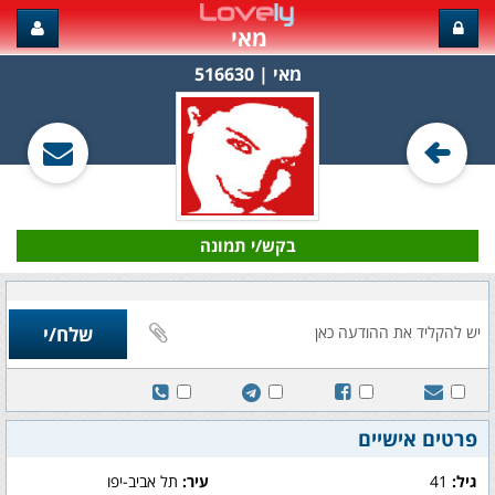
מאי
מאי‏ | 516630
בקש/י תמונה
פרטים אישיים
גיל:
41
עיר:
תל אביב-יפו