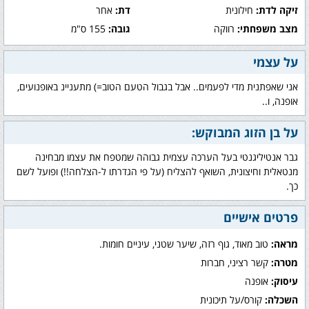
זיקה לדת:
חילונית
דת:
אחר
מצב משפחתי:
רווקה
גובה:
155 ס"מ
על עצמי
אני שאפתנית מדי לפעמים.. אבל בגבול הטעם הטוב=) מתעניינ באופנועים,
אופנה, ו..
על בן הזוג המבוקש:
גבר אנטיליגנטי בעל הערכה עצמית גבוהה שמטפח את עצמו מבחינה
מנטאלית וחיצונית, השואף להצליח (על פי הגדרתו ל-הצלחה!!) ופועל לשם
כך.
פרטים אישיים
מראה:
טוב מאוד, גוף רזה, שיער שטני, עיניים חומות.
מטרה:
קשר רציני, חברות
עיסוק:
אופנה
השכלה:
קורס/על תיכונית