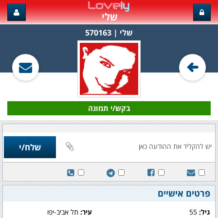
שלי
שלי‏ | 570163
בקש/י תמונה
פרטים אישיים
גיל:
55
עיר:
תל אביב-יפו