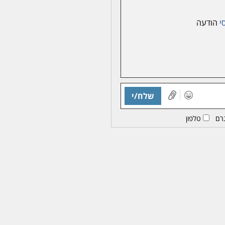
סי
הודעה
שלח/י
רם
טלפון