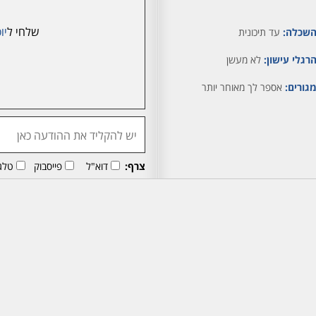
שלחי ל
יו
שכלה:
עד תיכונית
רגלי עישון:
לא מעשן
גורים:
אספר לך מאוחר יותר
צרף:
דוא"ל
פייסבוק
טלג