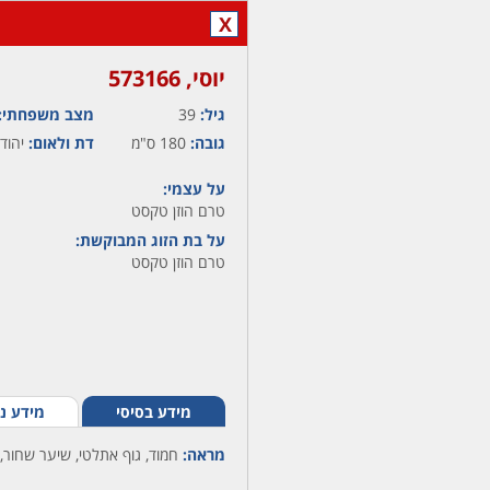
X
יוסי,‏ 573166
גיל:
39
מצב משפחתי:
גובה:
180 ס"מ
דת ולאום:
יהודי
על עצמי:
טרם הוזן טקסט
על בת הזוג המבוקשת:
טרם הוזן טקסט
מידע בסיסי
מידע נ
מראה:
חמוד, גוף אתלטי, שיער שחור,