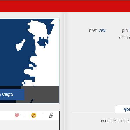
רווק
עיר:
חיפה
 חילוני
בקש/י ת
וסף
 עיניים בצבע דבש