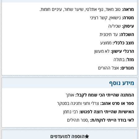
מראה:
טוב מאוד, גוף אתלטי, שיער שחור, עיניים חומות.
מטרה:
נישואין, קשר רציני
עיסוק:
שכיר/ה
השכלה:
עד תיכונית
מצב כלכלי:
ממוצע
הרגלי עישון:
לא מעשן
מזל:
בתולה
מגורים:
אצל ההורים
מידע נוסף
המתנה שהייתי הכי שמח לקבל:
אותך
ספר או סרט אהוב:
צרלי וחצי וחגיגה בסנוקר
האישיות שהייתי רוצה לפגוש:
רבי נחמן
לאי בודד הייתי לוקח/ת:
,ספר תהילים
הוספה למועדפים