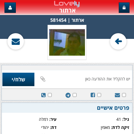
ארתור
ארתור‏ | 581454
פרטים אישיים
גיל:
41
עיר:
רמלה
זיקה לדת:
מאמין
דת:
יהודי