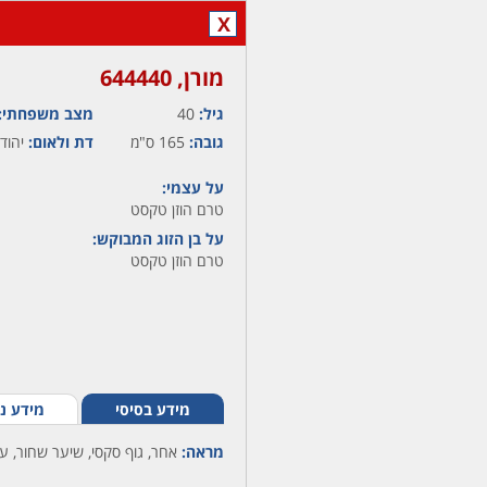
X
מורן,‏ 644440
גיל:
40
מצב משפחתי:
גובה:
165 ס"מ
דת ולאום:
יהודי
על עצמי:
טרם הוזן טקסט
על בן הזוג המבוקש:
טרם הוזן טקסט
מידע בסיסי
מידע נ
מראה:
אחר, גוף סקסי, שיער שחור, עי