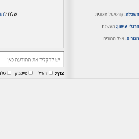
שלח ל
מור
שכלה:
קורס/על תיכונית
רגלי עישון:
מעשנת
גורים:
אצל ההורים
צרף:
דוא"ל
פייסבוק
טלג