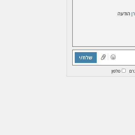
ן
הודעה
שלח/י
רם
טלפון