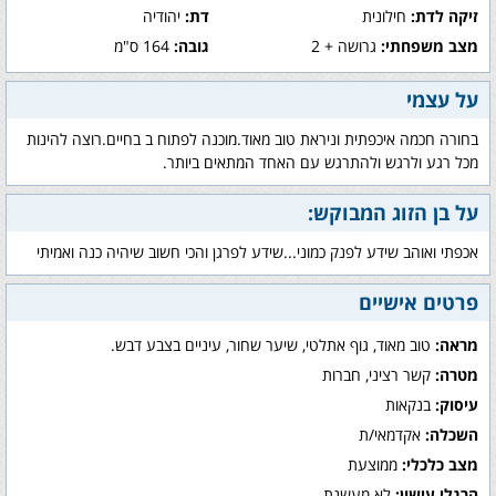
זיקה לדת:
חילונית
דת:
יהודיה
מצב משפחתי:
גרושה + 2
גובה:
164 ס"מ
על עצמי
בחורה חכמה איכפתית וניראת טוב מאוד.מוכנה לפתוח ב בחיים.רוצה להינות
מכל רגע ולרגש ולהתרגש עם האחד המתאים ביותר.
על בן הזוג המבוקש:
אכפתי ואוהב שידע לפנק כמוני...שידע לפרגן והכי חשוב שיהיה כנה ואמיתי
פרטים אישיים
מראה:
טוב מאוד, גוף אתלטי, שיער שחור, עיניים בצבע דבש.
מטרה:
קשר רציני, חברות
עיסוק:
בנקאות
השכלה:
אקדמאי/ת
מצב כלכלי:
ממוצעת
הרגלי עישון:
לא מעשנת