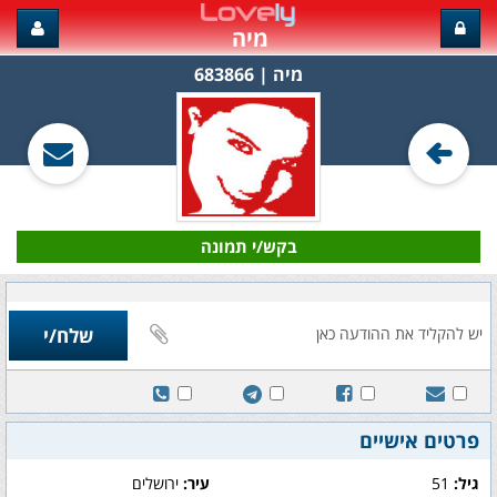
מיה
מיה‏ | 683866
בקש/י תמונה
פרטים אישיים
גיל:
51
עיר:
ירושלים