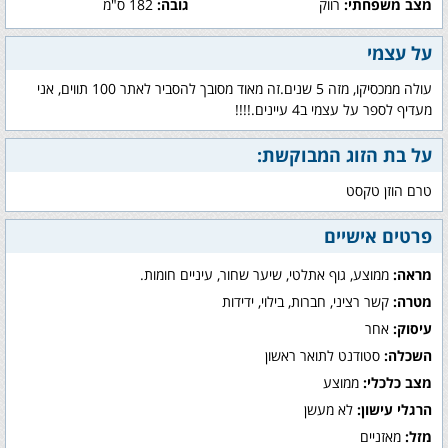
מצב משפחתי:
רווק
גובה:
182 ס"מ
על עצמי
עולה ממכסיקו, מזה 5 שנים.זה מאוד מסובך להסביר לאתר 100 תווים, אני
מעדיף לספר על עצמי ב4 עיינים.!!!!
על בת הזוג המבוקשת:
טרם הוזן טקסט
פרטים אישיים
מראה:
ממוצע, גוף אתלטי, שיער שחור, עיניים חומות.
מטרה:
קשר רציני, חברות, בילוי, ידידות
עיסוק:
אחר
השכלה:
סטודנט לתואר ראשון
מצב כלכלי:
ממוצע
הרגלי עישון:
לא מעשן
מזל:
מאזניים