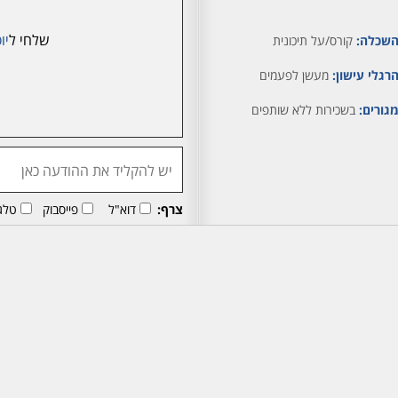
שלחי ל
יו
שכלה:
קורס/על תיכונית
רגלי עישון:
מעשן לפעמים
גורים:
בשכירות ללא שותפים
צרף:
דוא"ל
פייסבוק
טלג