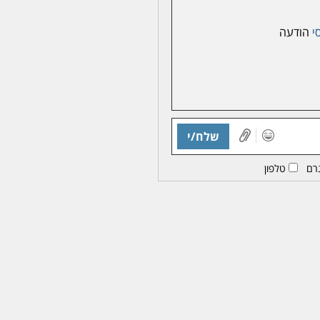
סי
הודעה
שלח/י
רם
טלפון