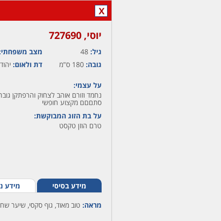
X
יוסי,‏ 727690
גיל:
48
מצב משפחתי:
גובה:
180 ס"מ
דת ולאום:
יהודי
על עצמי:
סתםםם מקצוע חופשי
על בת הזוג המבוקשת:
טרם הוזן טקסט
מידע בסיסי
מידע נ
מראה:
טוב מאוד, גוף סקסי, שיער שחו