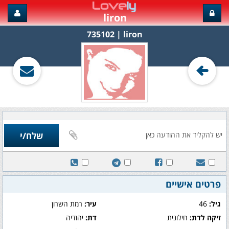
liron
liron‏ | 735102
פרטים אישיים
גיל:
46
עיר:
רמת השרון
זיקה לדת:
חילונית
דת:
יהודיה