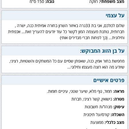
מצב משפחתי:
רווקה
גובה:
150 ס"מ
על עצמי
שלום לכולכם, אני בת 33גרה באיזור השרון בחורה אמיתית כנה, ישרה ,
חברותית, נותנת מעצמה המון לקשר כל עוד יודעים להעריך זאת... אכפתית
וחילונית... (כך לפחות חברי מגדירים אותי)
על בן הזוג המבוקש:
מחפשת בחור אמין, כנה, שאפתן שסיים עם כל המשחקים והשטויות, רציני,
שיודע מה הוא רוצה מעצמו וחילוני...
פרטים אישיים
מראה:
חמוד, גוף מלא, שיער שטני, עיניים חומות.
מטרה:
נישואין, קשר רציני, חברות
עיסוק:
מנהל/ת חשבונות
השכלה:
קורס/על תיכונית
מצב כלכלי:
ממוצעת