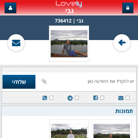
גבי
גבי‏ | 736412
תמונות