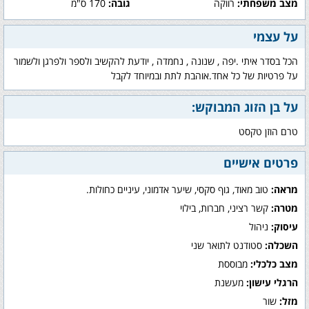
מצב משפחתי:
רווקה
גובה:
170 ס"מ
על עצמי
הכל בסדר איתי .יפה , שנונה , נחמדה , יודעת להקשיב ולספר ולפרגן ולשמור
על פרטיות של כל אחד.אוהבת לתת ובמיוחד לקבל
על בן הזוג המבוקש:
טרם הוזן טקסט
פרטים אישיים
מראה:
טוב מאוד, גוף סקסי, שיער אדמוני, עיניים כחולות.
מטרה:
קשר רציני, חברות, בילוי
עיסוק:
ניהול
השכלה:
סטודנט לתואר שני
מצב כלכלי:
מבוססת
הרגלי עישון:
מעשנת
מזל:
שור