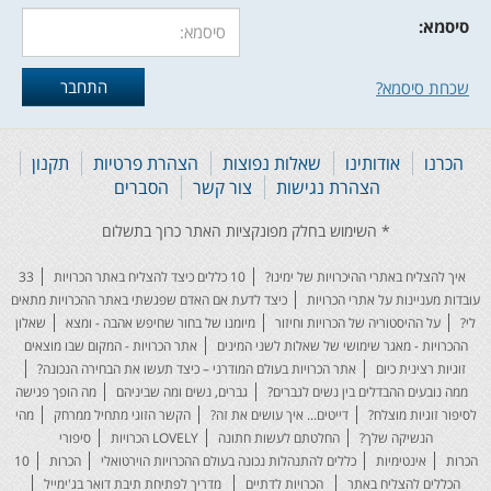
סיסמא:
שכחת סיסמא?
הכרנו
אודותינו
שאלות נפוצות
הצהרת פרטיות
תקנון
הצהרת נגישות
צור קשר
הסברים
איך להצליח באתרי ההיכרויות של ימינו?
10 כללים כיצד להצליח באתר הכרויות
33
עובדות מעניינות על אתרי הכרויות
כיצד לדעת אם האדם שפגשתי באתר ההכרויות מתאים
לי?
על ההיסטוריה של הכרויות וחיזור
מיומנו של בחור שחיפש אהבה - ומצא
שאלון
ההכרויות - מאגר שימושי של שאלות לשני המינים
אתר הכרויות - המקום שבו מוצאים
זוגיות רצינית כיום
אתר הכרויות בעולם המודרני – כיצד תעשו את הבחירה הנכונה?
ממה נובעים ההבדלים בין נשים לגברים?
גברים, נשים ומה שביניהם
מה הופך פגישה
לסיפור זוגיות מוצלח?
דייטים... איך עושים את זה?
הקשר הזוגי מתחיל ממרחק
מהי
הנשיקה שלך?
החלטתם לעשות חתונה
LOVELY הכרויות
סיפורי
הכרות
אינטימיות
כללים להתנהלות נכונה בעולם ההכרויות הוירטואלי
הכרות
10
הכללים להצליח באתר
הכרויות לדתיים
מדריך לפתיחת תיבת דואר בג'ימייל