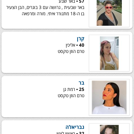
57 •
באר שבע
באר שבעית , גרושה עם 3 בוגרים, הבן הצעיר
בן ה-18 מתגורר איתי. מורה ומרפאה
הוליסטית.
קרן
40 •
אליכין
טרם הוזן טקסט
בר
25 •
רמת גן
טרם הוזן טקסט
גבריאלה
32 •
ראשון לציון